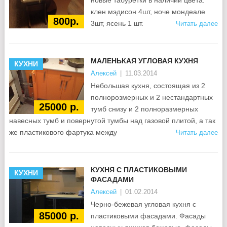
новые табуретки в наличии цвета.
клен мэдисон 4шт, ноче мондеале
800р.
3шт, ясень 1 шт.
Читать далее
МАЛЕНЬКАЯ УГЛОВАЯ КУХНЯ
КУХНИ
Алексей
|
11.03.2014
Небольшая кухня, состоящая из 2
полнорозмерных и 2 нестандартных
25000 р.
тумб снизу и 2 полноразмерных
навесных тумб и повернутой тумбы над газовой плитой, а так
же пластикового фартука между
Читать далее
КУХНЯ С ПЛАСТИКОВЫМИ
КУХНИ
ФАСАДАМИ
Алексей
|
01.02.2014
Черно-бежевая угловая кухня с
85000 р.
пластиковыми фасадами. Фасады