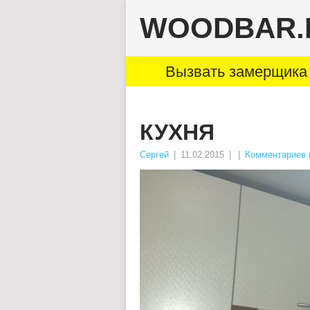
WOODBAR.
Вызвать замерщика 
КУХНЯ
Сергей
|
11.02.2015
|
|
Комментариев 