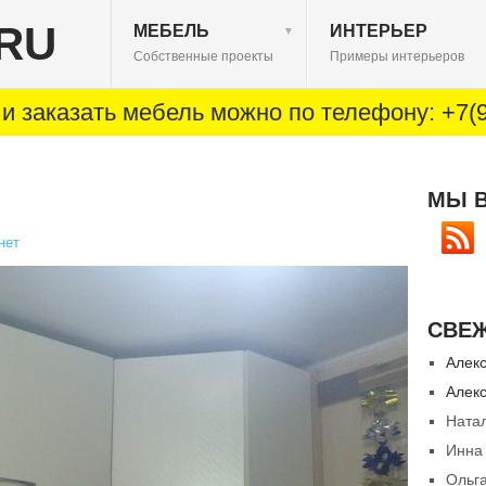
RU
МЕБЕЛЬ
ИНТЕРЬЕР
▼
Собственные проекты
Примеры интерьеров
и заказать мебель можно по телефону: +7(9
МЫ 
нет
СВЕ
Алек
Алек
Ната
Инна
Ольг