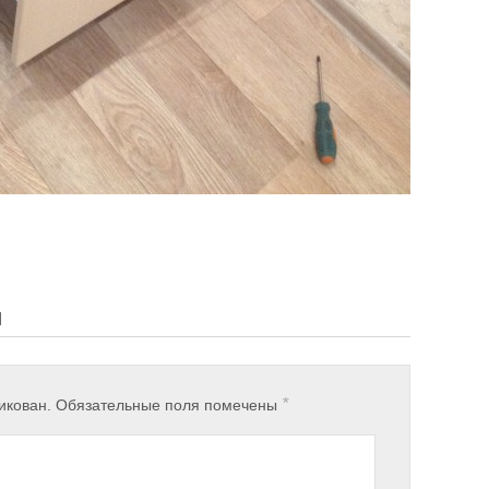
Й
*
икован.
Обязательные поля помечены