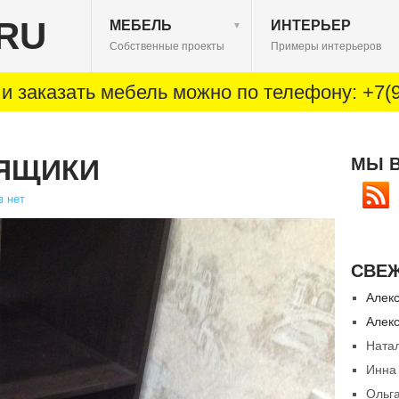
RU
МЕБЕЛЬ
ИНТЕРЬЕР
▼
Собственные проекты
Примеры интерьеров
и заказать мебель можно по телефону: +7(9
ЯЩИКИ
МЫ 
 нет
СВЕ
Алек
Алек
Ната
Инна
Ольг