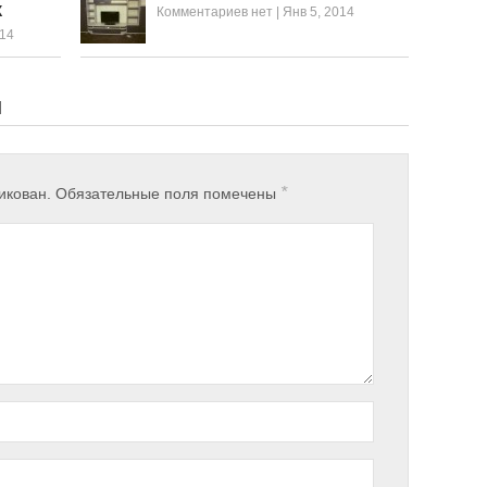
Х
Комментариев нет
|
Янв 5, 2014
014
Й
*
икован.
Обязательные поля помечены